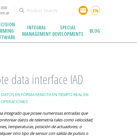
1300
email
EN
com.ar
ECISION
INTEGRAL
SPECIAL
ARMING
BLOG
MANAGEMENT
DEVELOPMENTS
FTWARE
e data interface IAD
 DATOS EN FORMA REMOTA EN TIEMPO REAL EN
 OPERACIONES
ma integrado que posee numerosas entradas que
nitorear datos de telemetría tales como velocidad,
nes, temperaturas, posición de actuadores; o
lquier otro tipo de sensor con salida de pulsos o