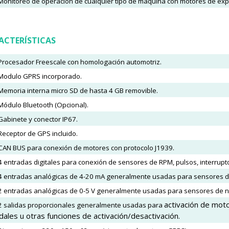
Monitoreo de operación de cualquier tipo de máquina con motores de explo
ACTERÍSTICAS
Procesador Freescale con homologación automotriz.
Modulo GPRS incorporado.
Memoria interna micro SD de hasta 4 GB removible.
Módulo Bluetooth (Opcional).
Gabinete y conector IP67.
Receptor de GPS incluido.
CAN BUS para conexión de motores con protocolo J1939.
4 entradas digitales para conexión de sensores de RPM, pulsos, interrupt
4 entradas analógicas de 4-20 mA generalmente usadas para sensores d
2 entradas analógicas de 0-5 V generalmente usadas para sensores de ni
activación de mot
2 salidas proporcionales generalmente usadas para
dales u otras funciones de activación/desactivación.