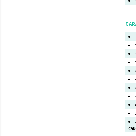
CAR
cau