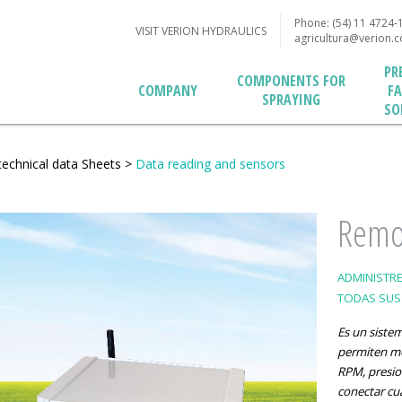
Phone: (54) 11 4724-
VISIT VERION HYDRAULICS
agricultura@verion.
PR
COMPONENTS FOR
F
COMPANY
SPRAYING
SO
technical data Sheets
>
Data reading and sensors
Remot
ADMINISTRE
TODAS SUS
Es un siste
permiten mo
RPM, presio
conectar cua