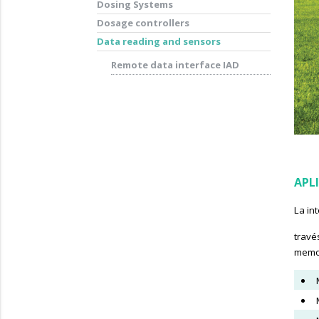
Dosing Systems
Dosage controllers
Data reading and sensors
Remote data interface IAD
APL
La in
travé
memor